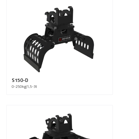
S150-D
0-250
kg
|
1,5-3
t