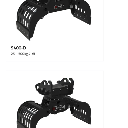
S400-D
251-500
kg
|
4-6
t