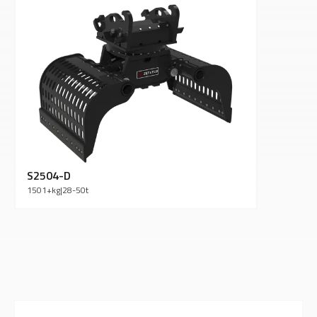
S2504-D
1501+
kg
|
28-50
t