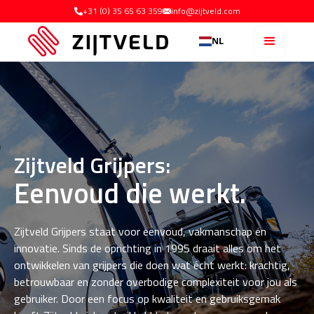
+31 (0) 35 65 63 359
info@zijtveld.com
NL
Zijtveld Grijpers:
Eenvoud die werkt.
Zijtveld Grijpers staat voor eenvoud, vakmanschap en
innovatie. Sinds de oprichting in 1995 draait alles om het
ontwikkelen van grijpers die doen wat écht werkt: krachtig,
betrouwbaar en zonder overbodige complexiteit voor jou als
gebruiker. Door een focus op kwaliteit en gebruiksgemak