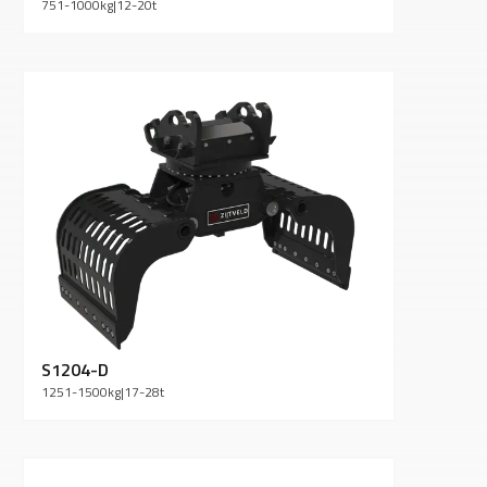
751-1000
kg
|
12-20
t
S1204-D
1251-1500
kg
|
17-28
t