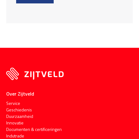
Over Zijtveld
Service
Geschiedenis
Duurzaamheid
Innovatie
Documenten & certificeringen
Indutrade