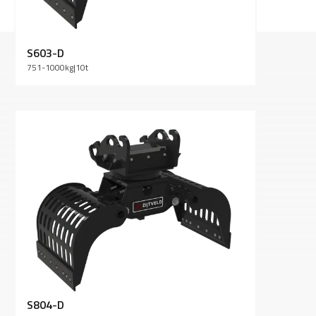
S603-D
751-1000
kg
|
10
t
S804-D