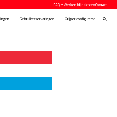
FAQ
Werken bij
Inzichten
Contact
ingen
Gebruikerservaringen
Grijper configurator