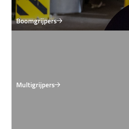
Boomgrijpers
Multigrijpers