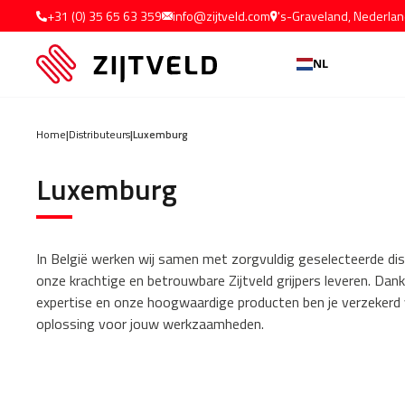
+31 (0) 35 65 63 359
info@zijtveld.com
's-Graveland, Nederla
NL
Home
|
Distributeurs
|
Luxemburg
Luxemburg
In België werken wij samen met zorgvuldig geselecteerde dis
onze krachtige en betrouwbare Zijtveld grijpers leveren. Dankz
expertise en onze hoogwaardige producten ben je verzekerd 
oplossing voor jouw werkzaamheden.