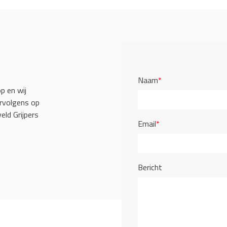
Naam
*
p en wij
ervolgens op
eld Grijpers
Email
*
Bericht