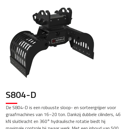
S804-D
De S804-D is een robuuste sloop- en sorteergrijper voor
graafmachines van 16–20 ton. Dankzij dubbele cilinders, 46
kN sluitkracht en 360° hydraulische rotatie biedt hij
maximale controle bij zwaar werk. Met een inhoud van 500