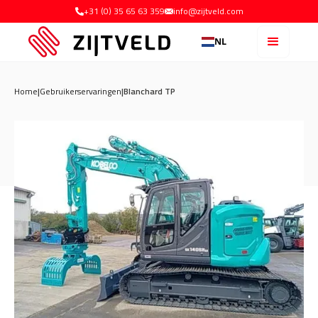
+31 (0) 35 65 63 359
info@zijtveld.com
NL
Home
|
Gebruikerservaringen
|
Blanchard TP