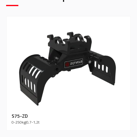
S75-ZD
0-250
kg
|
0,7-1,2
t