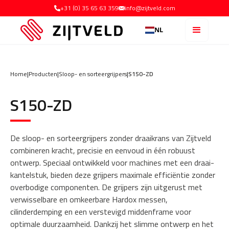
+31 (0) 35 65 63 359
info@zijtveld.com
NL
Home
|
Producten
|
Sloop- en sorteergrijpers
|
S150-ZD
S150-ZD
De sloop- en sorteergrijpers zonder draaikrans van Zijtveld
combineren kracht, precisie en eenvoud in één robuust
ontwerp. Speciaal ontwikkeld voor machines met een draai-
kantelstuk, bieden deze grijpers maximale efficiëntie zonder
overbodige componenten. De grijpers zijn uitgerust met
verwisselbare en omkeerbare Hardox messen,
cilinderdemping en een verstevigd middenframe voor
optimale duurzaamheid. Dankzij het slimme ontwerp en het