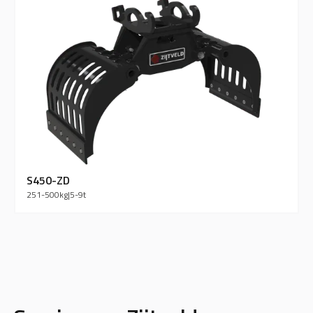
S450-ZD
251-500
kg
|
5-9
t