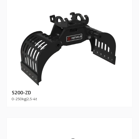
S200-ZD
0-250
kg
|
2,5-4
t