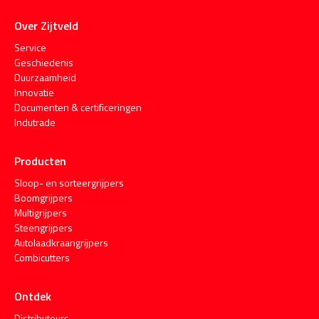
Over Zijtveld
Service
Geschiedenis
Duurzaamheid
Innovatie
Documenten & certificeringen
Indutrade
Producten
Sloop- en sorteergrijpers
Boomgrijpers
Multigrijpers
Steengrijpers
Autolaadkraangrijpers
Combicutters
Ontdek
Distributeurs