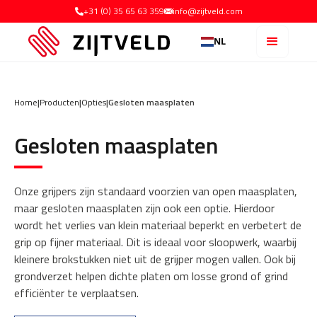
+31 (0) 35 65 63 359
info@zijtveld.com
NL
Home
|
Producten
|
Opties
|
Gesloten maasplaten
Gesloten maasplaten
Onze grijpers zijn standaard voorzien van open maasplaten,
maar gesloten maasplaten zijn ook een optie. Hierdoor
wordt het verlies van klein materiaal beperkt en verbetert de
grip op fijner materiaal. Dit is ideaal voor sloopwerk, waarbij
kleinere brokstukken niet uit de grijper mogen vallen. Ook bij
grondverzet helpen dichte platen om losse grond of grind
efficiënter te verplaatsen.