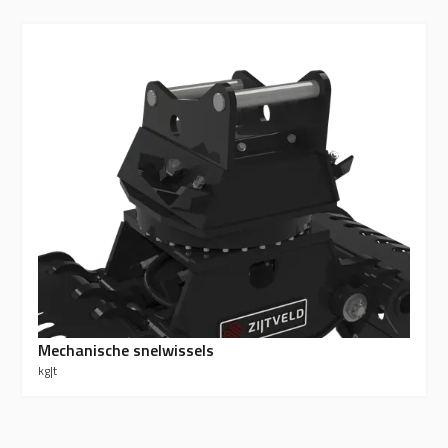
Mechanische snelwissels
kg
|
t