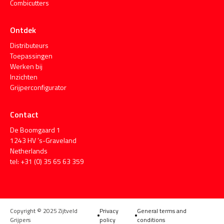
Combicutters
Ontdek
Distributeurs
Toepassingen
Werken bij
Inzichten
Grijperconfigurator
Contact
De Boomgaard 1
1243 HV ’s-Graveland
Netherlands
tel: +31 (0) 35 65 63 359
Copyright © 2025 Zijtveld
Privacy
General terms and
Grijpers
policy
conditions