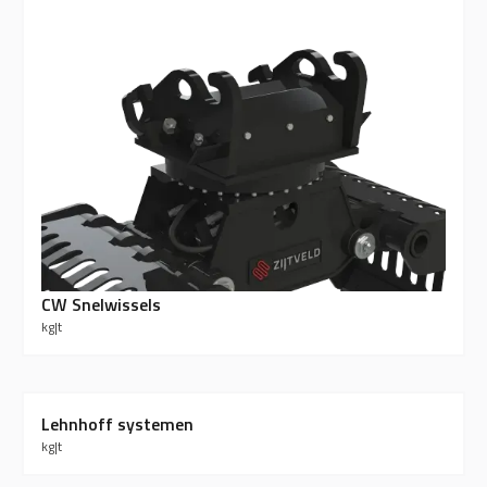
CW Snelwissels
kg
|
t
Lehnhoff systemen
kg
|
t