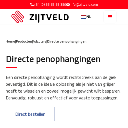
+31 (0) 35 65 63 359
info@zijtveld.com
NL
Home
|
Producten
|
Adapters
|
Directe penophangingen
Directe penophangingen
Een directe penophanging wordt rechtstreeks aan de giek
bevestigd. Dit is de ideale oplossing als je niet van grijper
hoeft te wisselen en zoveel mogelijk gewicht wilt besparen.
Eenvoudig, robuust en effectief voor vaste toepassingen.
Direct bestellen