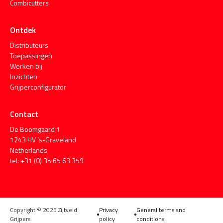
Combicutters
Ontdek
Distributeurs
Toepassingen
Werken bij
Inzichten
Grijperconfigurator
Contact
De Boomgaard 1
1243 HV ’s-Graveland
Netherlands
tel: +31 (0) 35 65 63 359
Copyright © 2025 Zijtveld
Privacy
General terms and
Grijpers
policy
conditions