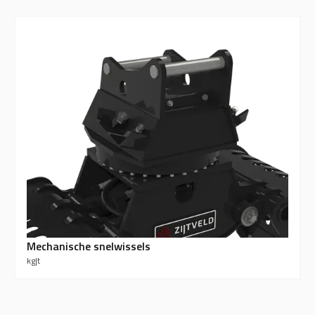
Mechanische snelwissels
kg
|
t