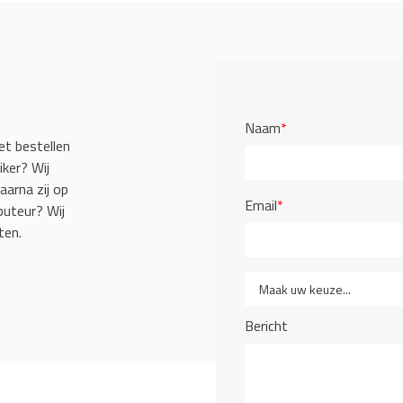
Naam
*
et bestellen
iker? Wij
aarna zij op
Email
*
buteur? Wij
ten.
Bericht