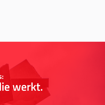
s:
ie werkt.