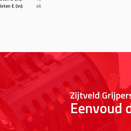
oten E (in):
46
Zijtveld Grijper
Eenvoud d