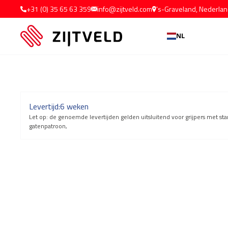
+31 (0) 35 65 63 359
info@zijtveld.com
's-Graveland, Nederla
NL
Levertijd:
6 weken
Let op: de genoemde levertijden gelden uitsluitend voor grijpers met s
gatenpatroon,