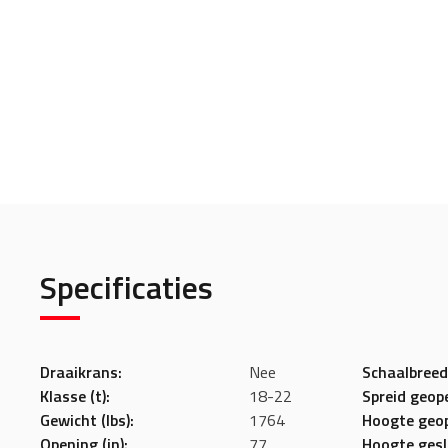
Specificaties
Draaikrans:
Nee
Schaalbreedt
Klasse (t):
18-22
Spreid geope
Gewicht (lbs):
1764
Hoogte geop
Opening (in):
77
Hoogte geslo