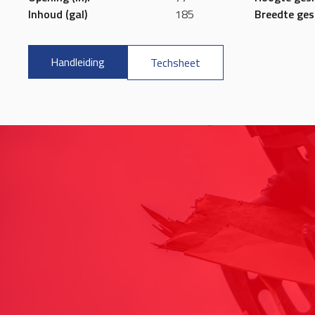
Inhoud (gal)
185
Breedte gesl
Handleiding
Techsheet