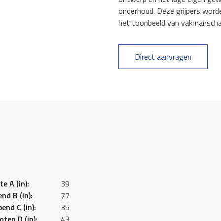
onderhoud. Deze grijpers worde
het toonbeeld van vakmanscha
Direct aanvragen
e A (in):
39
nd B (in):
77
end C (in):
35
ten D (in):
43