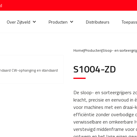
nd
Over Zijtveld
Producten
Distributeurs
Toepass
Home
|
Producten
|
Sloop- en sorteergrij
S1004-ZD
tandaard CW-ophanging en standaard
De sloop- en sorteergrijpers z
kracht, precisie en eenvoud in
voor machines met een draai-k
efficiëntie zonder overbodige 
verwisselbare en omkeerbare H
verstevigd middenframe voor o
ontwerp en het lage eigen gewi