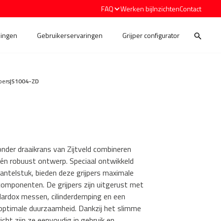
FAQ
Werken bij
Inzichten
Contact
ingen
Gebruikerservaringen
Grijper configurator
pers
|
S1004-ZD
onder draaikrans van Zijtveld combineren
 één robuust ontwerp. Speciaal ontwikkeld
antelstuk, bieden deze grijpers maximale
componenten. De grijpers zijn uitgerust met
ardox messen, cilinderdemping en een
ptimale duurzaamheid. Dankzij het slimme
cht zijn ze eenvoudig in gebruik en