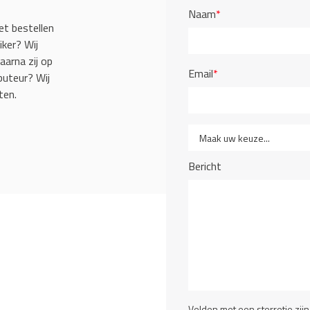
Naam
*
et bestellen
iker? Wij
aarna zij op
Email
*
buteur? Wij
ten.
Bericht
Velden met een sterretje zijn