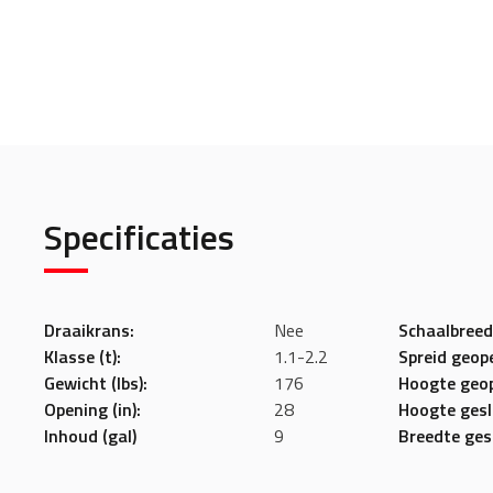
Specificaties
Draaikrans:
Nee
Schaalbreedt
Klasse (t):
1.1-2.2
Spreid geope
Gewicht (lbs):
176
Hoogte geop
Opening (in):
28
Hoogte geslo
Inhoud (gal)
9
Breedte gesl