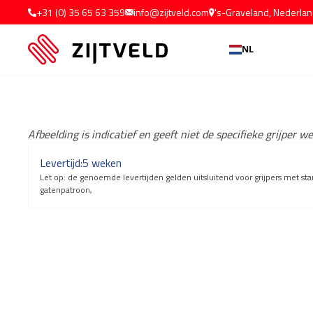
+31 (0) 35 65 63 359
info@zijtveld.com
's-Graveland, Nederla
NL
Afbeelding is indicatief en geeft niet de specifieke grijper w
Levertijd:
5 weken
Let op: de genoemde levertijden gelden uitsluitend voor grijpers met s
gatenpatroon,