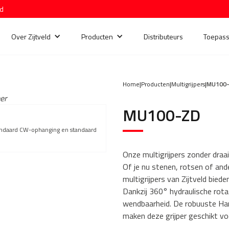
nd
Over Zijtveld
Producten
Distributeurs
Toepass
Home
|
Producten
|
Multigrijpers
|
MU100
eer
MU100-ZD
tandaard CW-ophanging en standaard
Onze multigrijpers zonder draa
Of je nu stenen, rotsen of and
multigrijpers van Zijtveld bied
Dankzij 360° hydraulische rota
wendbaarheid. De robuuste Hard
maken deze grijper geschikt v