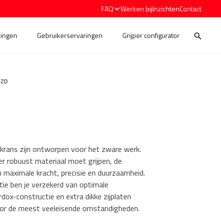
FAQ
Werken bij
Inzichten
Contact
ingen
Gebruikerservaringen
Grijper configurator
-ZD
ikrans zijn ontworpen voor het zware werk.
er robuust materiaal moet grijpen, de
en maximale kracht, precisie en duurzaamheid.
tie ben je verzekerd van optimale
ox-constructie en extra dikke zijplaten
oor de meest veeleisende omstandigheden.