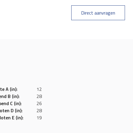
Direct aanvragen
e A (in):
12
nd B (in):
28
end C (in):
26
ten D (in):
28
oten E (in):
19