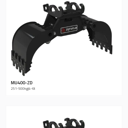
MU400-ZD
251-500
kg
|
4-6
t