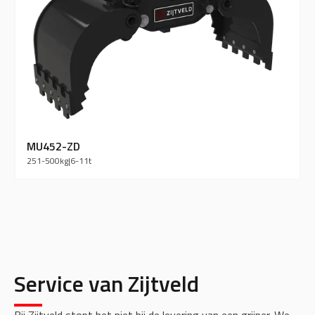
MU452-ZD
251-500
kg
|
6-11
t
Service van Zijtveld