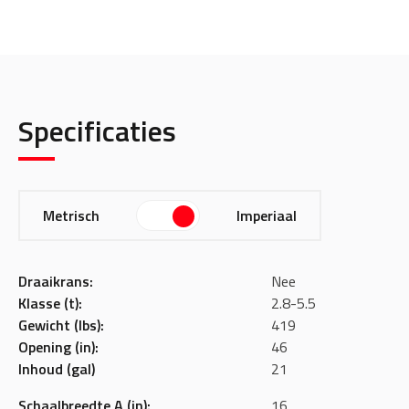
Specificaties
Metrisch
Imperiaal
Draaikrans:
Nee
Klasse (t):
2.8-5.5
Gewicht (lbs):
419
Opening (in):
46
Inhoud (gal)
21
Schaalbreedte A (in):
16