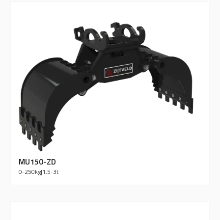
MU150-ZD
0-250
kg
|
1,5-3
t