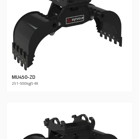
MU450-ZD
251-500
kg
|
5-8
t