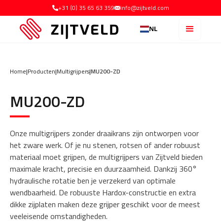
+31 (0) 35 65 63 359
info@zijtveld.com
NL
Home
|
Producten
|
Multigrijpers
|
MU200-ZD
MU200-ZD
Onze multigrijpers zonder draaikrans zijn ontworpen voor
het zware werk. Of je nu stenen, rotsen of ander robuust
materiaal moet grijpen, de multigrijpers van Zijtveld bieden
maximale kracht, precisie en duurzaamheid. Dankzij 360°
hydraulische rotatie ben je verzekerd van optimale
wendbaarheid. De robuuste Hardox-constructie en extra
dikke zijplaten maken deze grijper geschikt voor de meest
veeleisende omstandigheden.