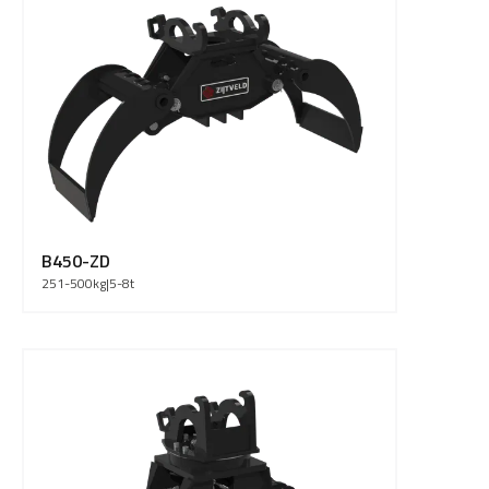
B450-ZD
251-500
kg
|
5-8
t