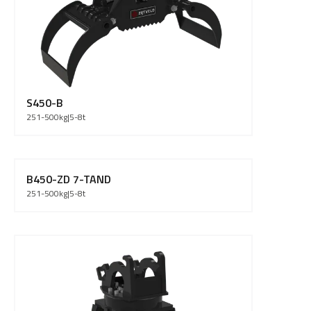
S450-B
251-500
kg
|
5-8
t
B450-ZD 7-TAND
251-500
kg
|
5-8
t