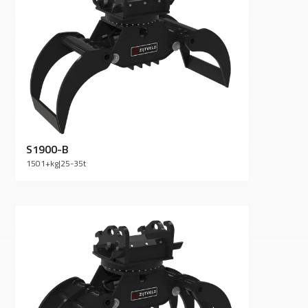
S1900-B
1501+
kg
|
25-35
t