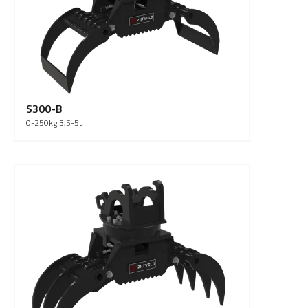
S300-B
0-250
kg
|
3,5-5
t