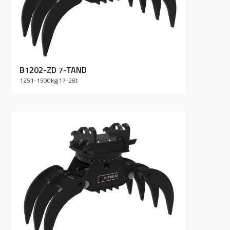
B1202-ZD 7-TAND
1251-1500
kg
|
17-28
t