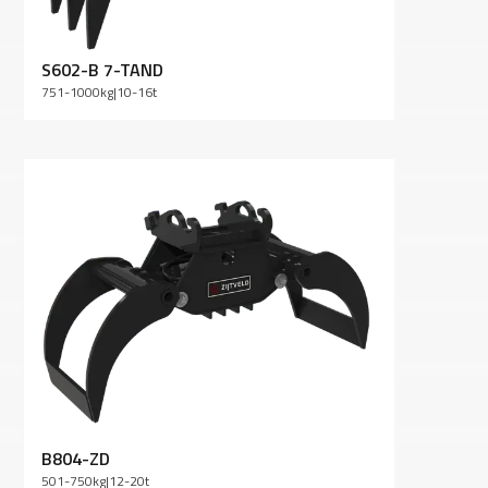
S602-B 7-TAND
751-1000
kg
|
10-16
t
B804-ZD
501-750
kg
|
12-20
t