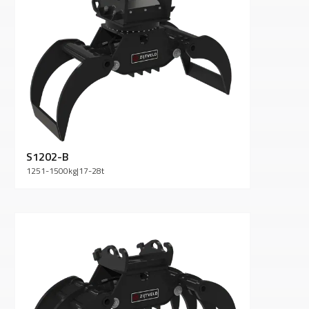
S1202-B
1251-1500
kg
|
17-28
t