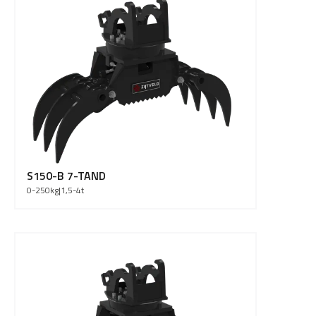
S150-B 7-TAND
0-250
kg
|
1,5-4
t