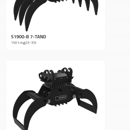
S1900-B 7-TAND
1501+
kg
|
25-35
t