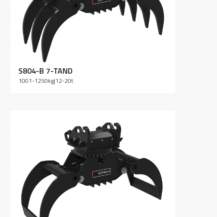
S804-B 7-TAND
1001-1250
kg
|
12-20
t