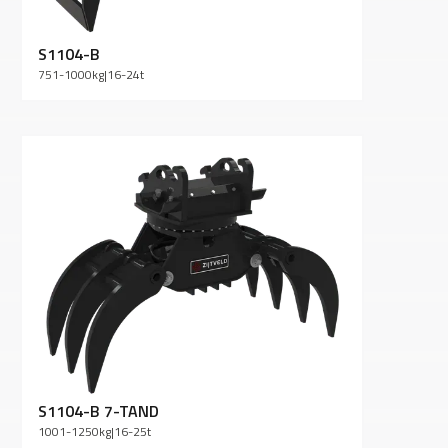
S1104-B
751-1000
kg
|
16-24
t
S1104-B 7-TAND
1001-1250
kg
|
16-25
t