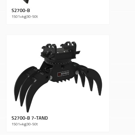
S2700-B
1501+
kg
|
30-50
t
S2700-B 7-TAND
1501+
kg
|
30-50
t