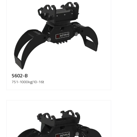
S602-B
751-1000
kg
|
10-16
t