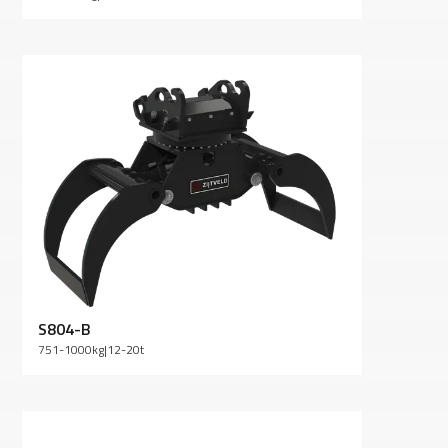
S804-B
751-1000
kg
|
12-20
t