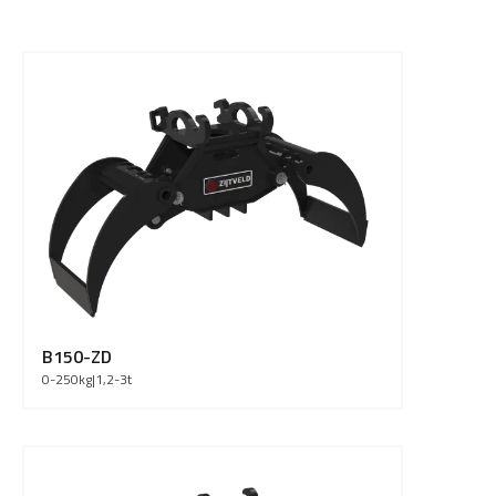
B150-ZD
0-250
kg
|
1,2-3
t