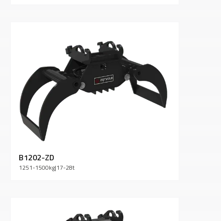
B1202-ZD
1251-1500
kg
|
17-28
t