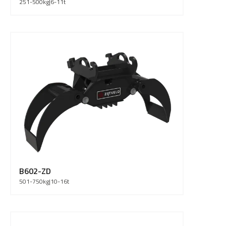
251-500
kg
|
6-11
t
B602-ZD
501-750
kg
|
10-16
t