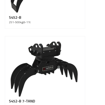
S452-B
251-500
kg
|
6-11
t
S452-B 7-TAND