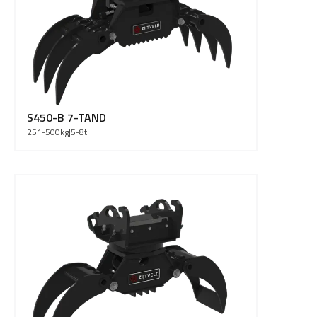
S450-B 7-TAND
251-500
kg
|
5-8
t