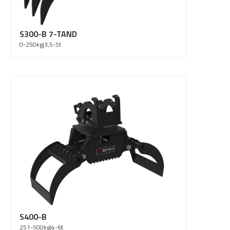
S300-B 7-TAND
0-250
kg
|
3,5-5
t
S400-B
251-500
kg
|
4-6
t