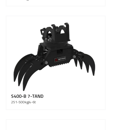
S400-B 7-TAND
251-500
kg
|
4-6
t