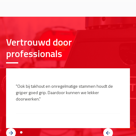
Vertrouwd door
professionals
"Je merkt dat er is nagedacht over hoe een machinist
ermee werkt.”
Slide 3 of 3.