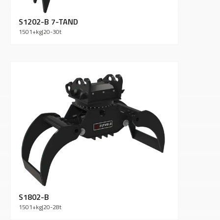
S1202-B 7-TAND
1501+
kg
|
20-30
t
S1802-B
1501+
kg
|
20-28
t