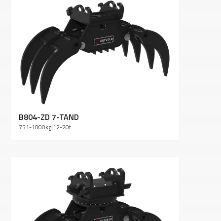
B804-ZD 7-TAND
751-1000
kg
|
12-20
t