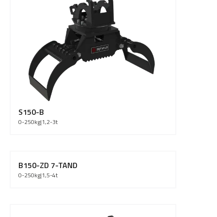
S150-B
0-250
kg
|
1,2-3
t
B150-ZD 7-TAND
0-250
kg
|
1,5-4
t