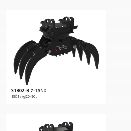
S1802-B 7-TAND
1501+
kg
|
20-30
t