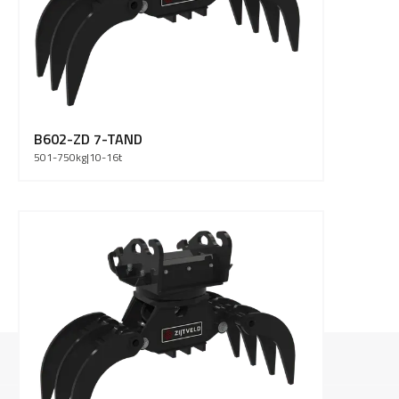
B602-ZD 7-TAND
501-750
kg
|
10-16
t