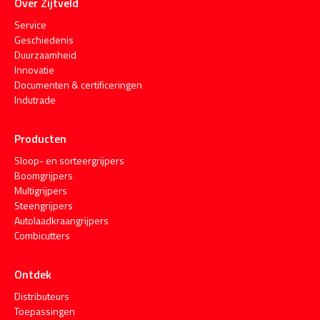
Over Zijtveld
Service
Geschiedenis
Duurzaamheid
Innovatie
Documenten & certificeringen
Indutrade
Producten
Sloop- en sorteergrijpers
Boomgrijpers
Multigrijpers
Steengrijpers
Autolaadkraangrijpers
Combicutters
Ontdek
Distributeurs
Toepassingen