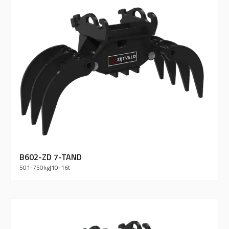
B602-ZD 7-TAND
501-750
kg
|
10-16
t