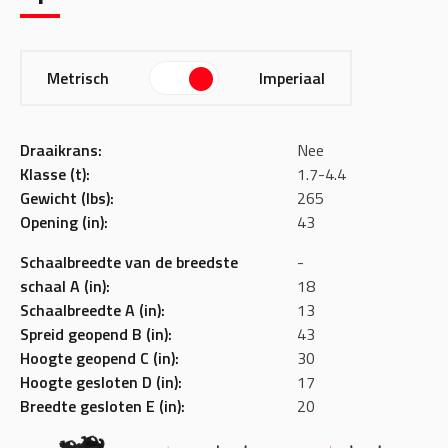
Metrisch
Imperiaal
Draaikrans:
Nee
Klasse (t):
1.7-4.4
Gewicht (lbs):
265
Opening (in):
43
Schaalbreedte van de breedste
-
schaal A (in):
18
Schaalbreedte A (in):
13
Spreid geopend B (in):
43
Hoogte geopend C (in):
30
Hoogte gesloten D (in):
17
Breedte gesloten E (in):
20