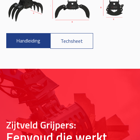
Handleiding
Techsheet
Zijtveld Grijpers:
Eenvoud die werkt.