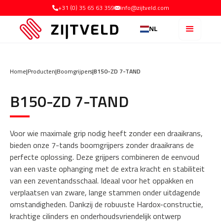
+31 (0) 35 65 63 359
info@zijtveld.com
NL
Home
|
Producten
|
Boomgrijpers
|
B150-ZD 7-TAND
B150-ZD 7-TAND
Voor wie maximale grip nodig heeft zonder een draaikrans,
bieden onze 7-tands boomgrijpers zonder draaikrans de
perfecte oplossing. Deze grijpers combineren de eenvoud
van een vaste ophanging met de extra kracht en stabiliteit
van een zeventandsschaal. Ideaal voor het oppakken en
verplaatsen van zware, lange stammen onder uitdagende
omstandigheden. Dankzij de robuuste Hardox-constructie,
krachtige cilinders en onderhoudsvriendelijk ontwerp