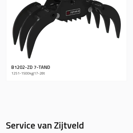
B1202-ZD 7-TAND
1251-1500
kg
|
17-28
t
Service van Zijtveld