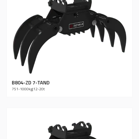
B804-ZD 7-TAND
751-1000
kg
|
12-20
t