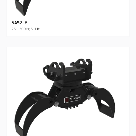
S452-B
251-500
kg
|
6-11
t