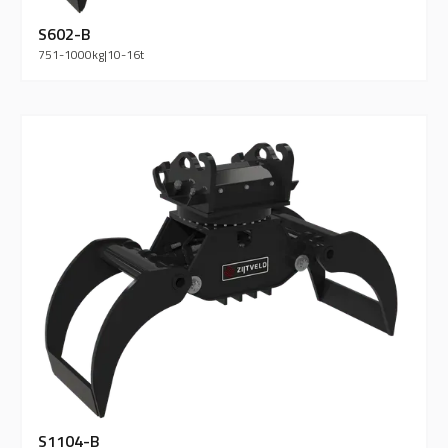
S602-B
751-1000
kg
|
10-16
t
S1104-B