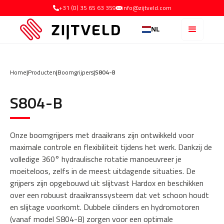
+31 (0) 35 65 63 359
info@zijtveld.com
NL
Home
|
Producten
|
Boomgrijpers
|
S804-B
S804-B
Onze boomgrijpers met draaikrans zijn ontwikkeld voor
maximale controle en flexibiliteit tijdens het werk. Dankzij de
volledige 360° hydraulische rotatie manoeuvreer je
moeiteloos, zelfs in de meest uitdagende situaties. De
grijpers zijn opgebouwd uit slijtvast Hardox en beschikken
over een robuust draaikranssysteem dat vet schoon houdt
en slijtage voorkomt. Dubbele cilinders en hydromotoren
(vanaf model S804-B) zorgen voor een optimale