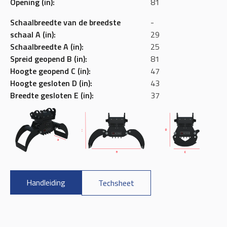
Opening (in):
81
Schaalbreedte van de breedste
-
schaal A (in):
29
Schaalbreedte A (in):
25
Spreid geopend B (in):
81
Hoogte geopend C (in):
47
Hoogte gesloten D (in):
43
Breedte gesloten E (in):
37
Handleiding
Techsheet