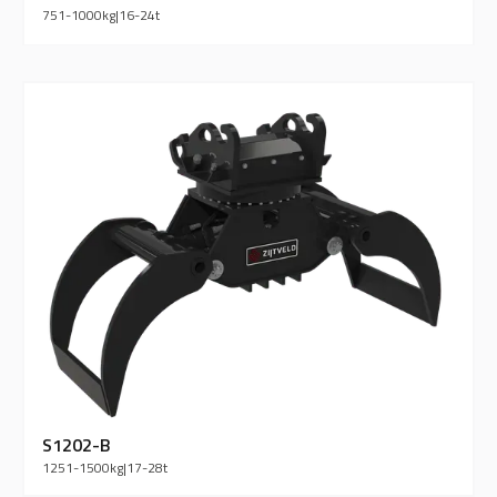
751-1000
kg
|
16-24
t
S1202-B
1251-1500
kg
|
17-28
t