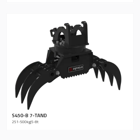
S450-B 7-TAND
251-500
kg
|
5-8
t