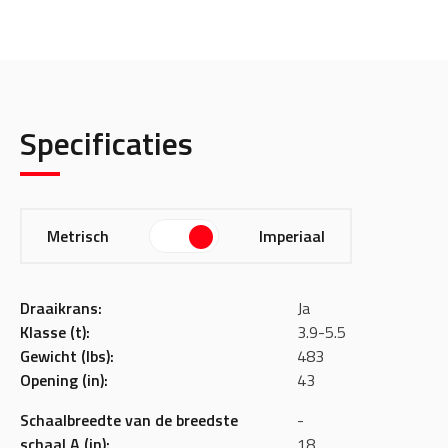
Specificaties
Metrisch
Imperiaal
Draaikrans:
Ja
Klasse (t):
3.9-5.5
Gewicht (lbs):
483
Opening (in):
43
Schaalbreedte van de breedste
-
schaal A (in):
18