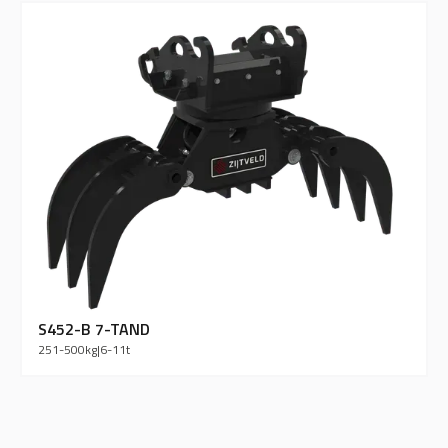
S452-B 7-TAND
251-500
kg
|
6-11
t