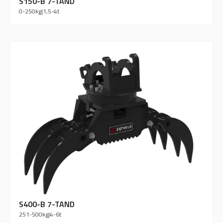
S150-B 7-TAND
0-250
kg
|
1,5-4
t
S400-B 7-TAND
251-500
kg
|
4-6
t