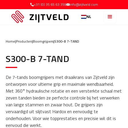
+31 (0) 35 65 63 359
info@zijtveld.com
NL
Home
|
Producten
|
Boomgrijpers
|
S300-B 7-TAND
S300-B 7-TAND
De 7-tands boomgrijpers met draaikrans van Zijtveld zijn
ontworpen voor ultieme grip en maximale wendbaarheid.
Met 360° hydraulische rotatie en een versterkte schaal met
zeven tanden bieden ze perfecte controle bij het verwerken
van lange stammen en zwaar hout. De grijpers zijn
vervaardigd uit slijtvast Hardox en eenvoudig te
onderhouden. Voor wie topprestaties en precisie wil: dit is
eenvoud die werkt.