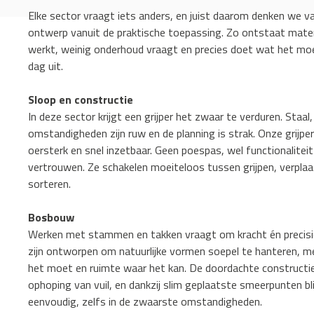
Elke sector vraagt iets anders, en juist daarom denken we v
ontwerp vanuit de praktische toepassing. Zo ontstaat mater
werkt, weinig onderhoud vraagt en precies doet wat het moe
dag uit.
Sloop en constructie
In deze sector krijgt een grijper het zwaar te verduren. Staal,
omstandigheden zijn ruw en de planning is strak. Onze grijpe
oersterk en snel inzetbaar. Geen poespas, wel functionalitei
vertrouwen. Ze schakelen moeiteloos tussen grijpen, verpla
sorteren.
Bosbouw
Werken met stammen en takken vraagt om kracht én precisie
zijn ontworpen om natuurlijke vormen soepel te hanteren, m
het moet en ruimte waar het kan. De doordachte construct
ophoping van vuil, en dankzij slim geplaatste smeerpunten bl
eenvoudig, zelfs in de zwaarste omstandigheden.