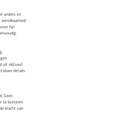
eer anders en
t wendbaarheid:
voor fijn
eenvoudig.
g,
egen
uit slijtvast
tsbare details
ld. Geen
 te luisteren
de kracht van