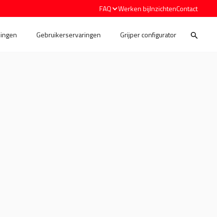
FAQ
Werken bij
Inzichten
Contact
ingen
Gebruikerservaringen
Grijper configurator