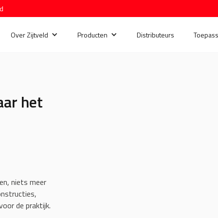
nd
Over Zijtveld
Producten
Distributeurs
Toepass
aar het
oen, niets meer
onstructies,
or de praktijk.