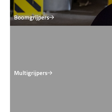
Boomgrijpers
Multigrijpers