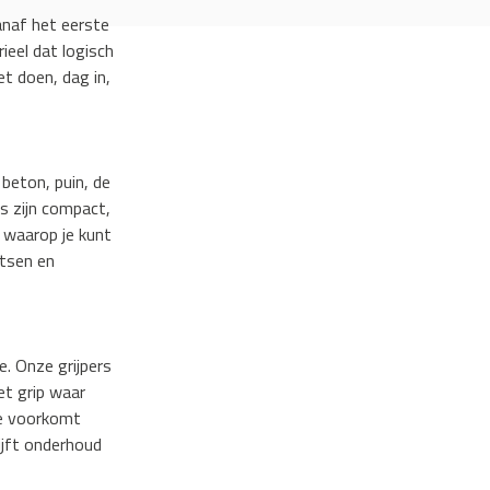
anaf het eerste
ieel dat logisch
t doen, dag in,
 beton, puin, de
rs zijn compact,
t waarop je kunt
atsen en
. Onze grijpers
et grip waar
ie voorkomt
ijft onderhoud