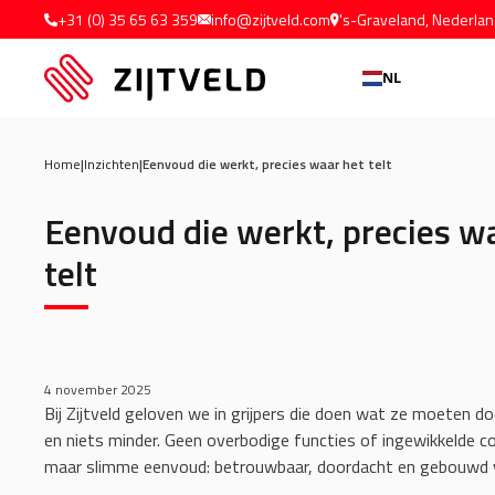
+31 (0) 35 65 63 359
info@zijtveld.com
's-Graveland, Nederla
NL
Home
|
Inzichten
|
Eenvoud die werkt, precies waar het telt
Eenvoud die werkt, precies w
telt
4 november 2025
Bij Zijtveld geloven we in grijpers die doen wat ze moeten d
en niets minder. Geen overbodige functies of ingewikkelde c
maar slimme eenvoud: betrouwbaar, doordacht en gebouwd vo