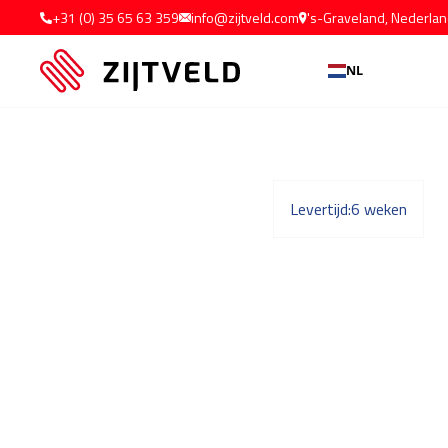
+31 (0) 35 65 63 359
info@zijtveld.com
's-Graveland, Nederla
NL
Levertijd:
6 weken