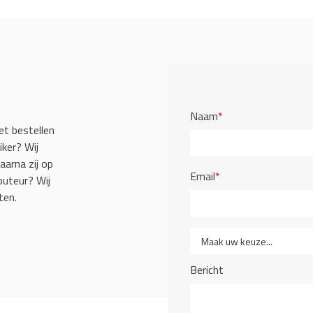
Naam
*
et bestellen
iker? Wij
aarna zij op
Email
*
buteur? Wij
ten.
Bericht