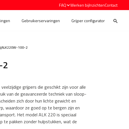
FAQ
Werken bij
Inzichten
Contact
ingen
Gebruikerservaringen
Grijper configurator
s
|
ALK220W-100-2
-2
veelzijdige grijpers die geschikt zijn voor alle
uik van de geavanceerde techniek van sloop-
scheiden zich door hun lichte gewicht en
, waardoor ze goed op te bergen zijn en
ransport. Het model ALK 220 is speciaal
p te pakken zonder hulpstukken, wat de