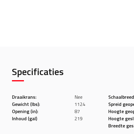
Specificaties
Draaikrans:
Nee
Schaalbreedt
Gewicht (lbs):
1124
Spreid geope
Opening (in):
87
Hoogte geop
Inhoud (gal)
219
Hoogte geslo
Breedte gesl