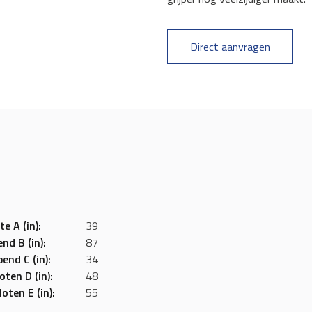
Direct aanvragen
e A (in):
39
nd B (in):
87
end C (in):
34
ten D (in):
48
oten E (in):
55