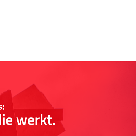
s:
ie werkt.