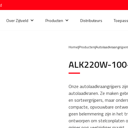
nd
Over Zijtveld
Producten
Distributeurs
Toepass
Home
|
Producten
|
Autolaadkraangrijper
ALK220W-100
Onze autolaadkraangrijpers zijn 
autolaadkranen. Ze maken gebr
en sorteergrijpers, maar onder
compacte, opvouwbare ontwerp
geen belemmering zijn in het t
ontworpen om stelconplaten o
grijper nog veelzijdiger maakt.