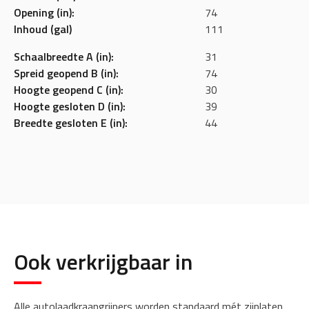
Opening (in):
74
Inhoud (gal)
111
Schaalbreedte A (in):
31
Spreid geopend B (in):
74
Hoogte geopend C (in):
30
Hoogte gesloten D (in):
39
Breedte gesloten E (in):
44
Ook verkrijgbaar in
Alle autolaadkraangrijpers worden standaard mét zijplaten