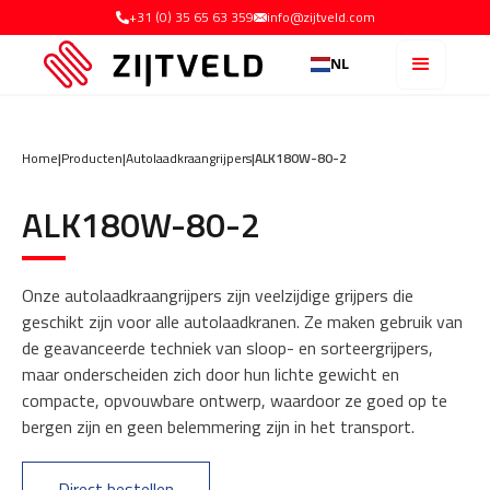
+31 (0) 35 65 63 359
info@zijtveld.com
NL
Home
|
Producten
|
Autolaadkraangrijpers
|
ALK180W-80-2
ALK180W-80-2
Onze autolaadkraangrijpers zijn veelzijdige grijpers die
geschikt zijn voor alle autolaadkranen. Ze maken gebruik van
de geavanceerde techniek van sloop- en sorteergrijpers,
maar onderscheiden zich door hun lichte gewicht en
compacte, opvouwbare ontwerp, waardoor ze goed op te
bergen zijn en geen belemmering zijn in het transport.
Direct bestellen