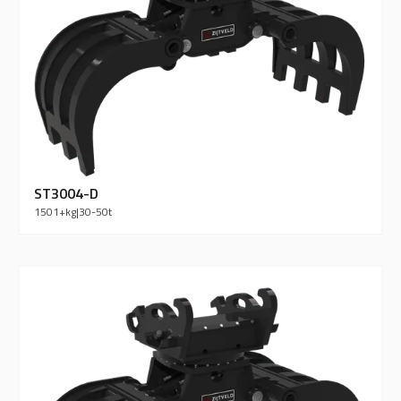
ST3004-D
1501+
kg
|
30-50
t