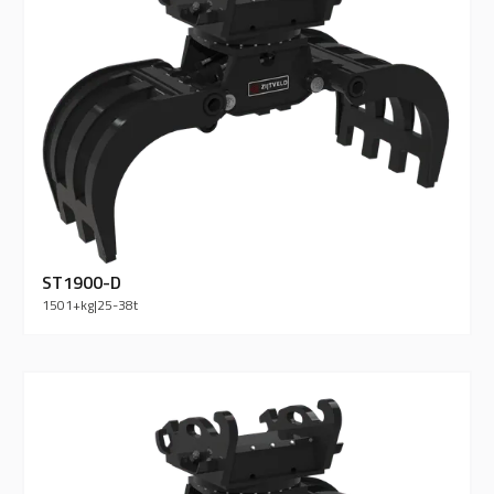
ST1900-D
1501+
kg
|
25-38
t