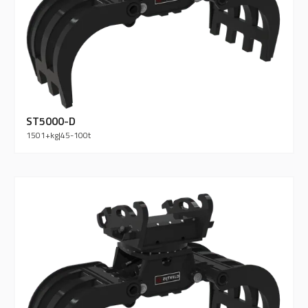
ST5000-D
1501+
kg
|
45-100
t