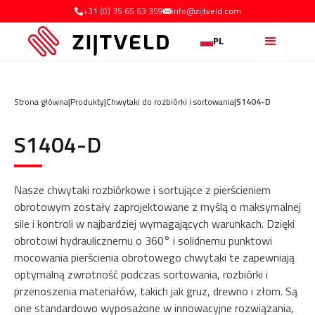
+31 (0) 35 65 63 359
info@zijtveld.com
PL
Strona główna
|
Produkty
|
Chwytaki do rozbiórki i sortowania
|
S1404-D
S1404-D
Nasze chwytaki rozbiórkowe i sortujące z pierścieniem
obrotowym zostały zaprojektowane z myślą o maksymalnej
sile i kontroli w najbardziej wymagających warunkach. Dzięki
obrotowi hydraulicznemu o 360° i solidnemu punktowi
mocowania pierścienia obrotowego chwytaki te zapewniają
optymalną zwrotność podczas sortowania, rozbiórki i
przenoszenia materiałów, takich jak gruz, drewno i złom. Są
one standardowo wyposażone w innowacyjne rozwiązania,