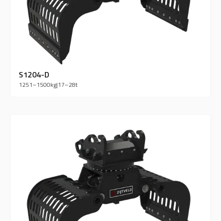
S1204-D
1251–1500
kg
|
17–28
t