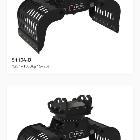
S1104-D
1251–1500
kg
|
16–25
t