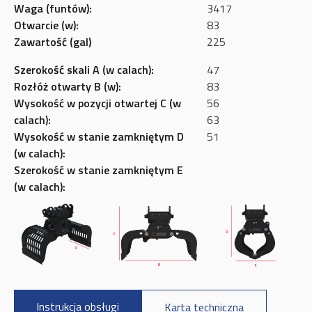
Waga (funtów):
3417
Otwarcie (w):
83
Zawartość (gal)
225
Szerokość skali A (w calach):
47
Rozłóż otwarty B (w):
83
Wysokość w pozycji otwartej C (w
56
calach):
63
Wysokość w stanie zamkniętym D
51
(w calach):
Szerokość w stanie zamkniętym E
(w calach):
Instrukcja obsługi
Karta techniczna