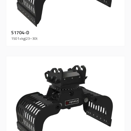
S1704-D
1501+
kg
|
23–30
t