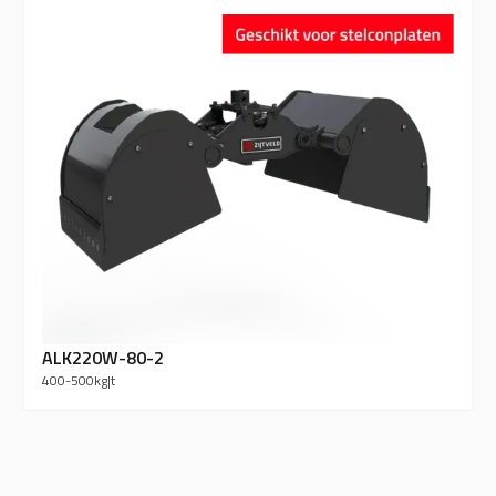
ALK220W-80-2
400-500
kg
|
t