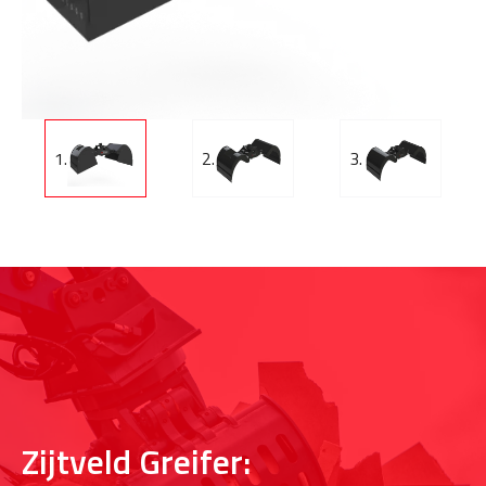
1.
2.
3.
Zijtveld Greifer: